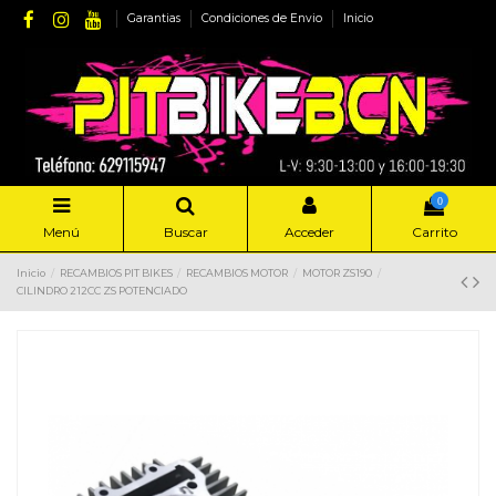
Garantias
Condiciones de Envio
Inicio
0
Menú
Buscar
Acceder
Carrito
Inicio
RECAMBIOS PIT BIKES
RECAMBIOS MOTOR
MOTOR ZS190
CILINDRO 212CC ZS POTENCIADO