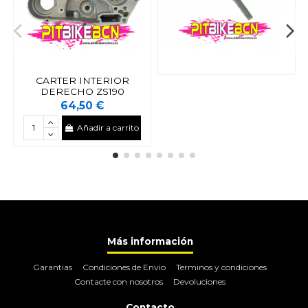
CARTER INTERIOR
DERECHO ZS190
64,50 €
Añadir a carrito
Más información
Garantias
Condiciones de Envio
Terminos y condiciones
Contacte con nosotros
Devoluciones
Contacto