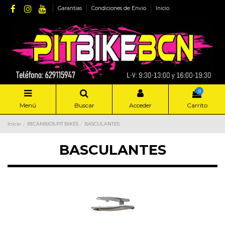
Garantias
Condiciones de Envio
Inicio
0
Menú
Buscar
Acceder
Carrito
Inicio
RECAMBIOS PIT BIKES
BASCULANTES
BASCULANTES