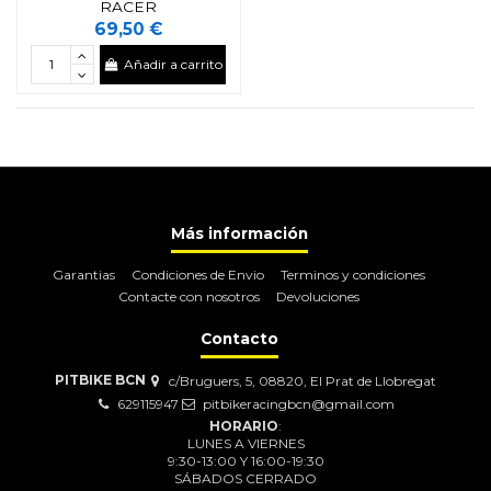
RACER
69,50 €
Añadir a carrito
Más información
Garantias
Condiciones de Envio
Terminos y condiciones
Contacte con nosotros
Devoluciones
Contacto
PITBIKE BCN
c/Bruguers, 5, 08820, El Prat de Llobregat
629115947
pitbikeracingbcn@gmail.com
HORARIO
:
LUNES A VIERNES
9:30-13:00 Y 16:00-19:30
SÁBADOS CERRADO