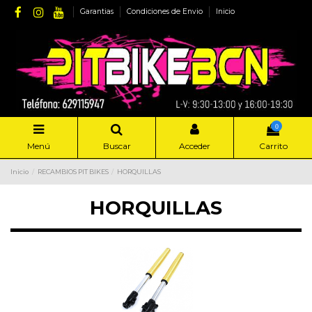
Garantias
Condiciones de Envio
Inicio
0
Menú
Buscar
Acceder
Carrito
Inicio
RECAMBIOS PIT BIKES
HORQUILLAS
HORQUILLAS