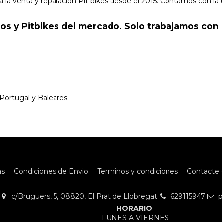
a venta y reparación Pit bikes desde el 2015. Contamos con la 
s y Pitbikes del mercado. Solo trabajamos con
ortugal y Baleares.
as
Condiciones de Envio
Terminos y condiciones
Contacte 
c/Bruguers, 5, 08820, El Prat de Llobregat
629115947
p
HORARIO
:
LUNES A VIERNES