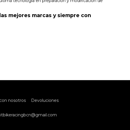
ultima tecnología en preparación y modificación de
 las mejores marcas y siempre con
con nosotros
Devoluciones
itbikeracingbcn@gmail.com