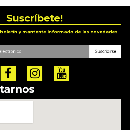
Suscríbete!
 boletín y mantente informado de las novedades
itarnos