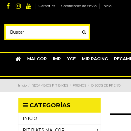
Garantias
Condiciones de Envio
Inicio
MALCOR
IMR
YCF
MIR RACING
RECAMB
Inicio
RECAMBIOS PIT BIKES
FRENOS
DISCOS DE FRENO
CATEGORÍAS
INICIO
PIT BIKES MALCOR