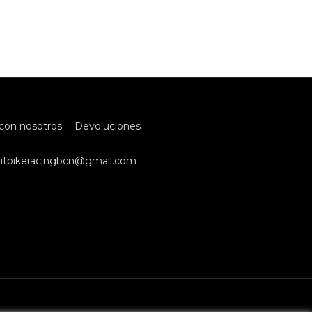
con nosotros
Devoluciones
itbikeracingbcn@gmail.com