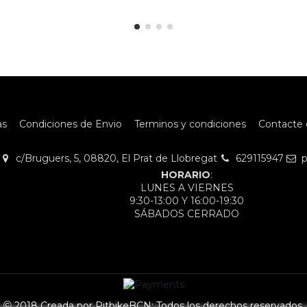
as
Condiciones de Envio
Terminos y condiciones
Contacte 
c/Bruguers, 5, 08820, El Prat de Llobregat
629115947
p
HORARIO
:
LUNES A VIERNES
9:30-13:00 Y 16:00-19:30
SÁBADOS CERRADO
©
2018 Creada por PitbikeBCN;
Todos los derechos reservados.