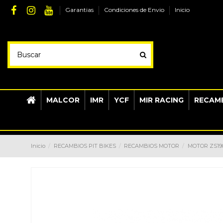
Garantias
Condiciones de Envio
Inicio
MALCOR
IMR
YCF
MIR RACING
RECAMB
Inicio
RECAMBIOS PIT BIKES
RECAMBIOS MOTOR
MOTOR ZS19