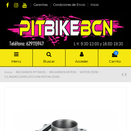
Garantias
Condiciones de Envio
Inicio
0
Menú
Buscar
Acceder
Carrito
Inicio
RECAMBIOS PIT BIKES
RECAMBIOS MOTOR
MOTOR ZS190
CILINDRO COMPLETO CON PISTON ZS190