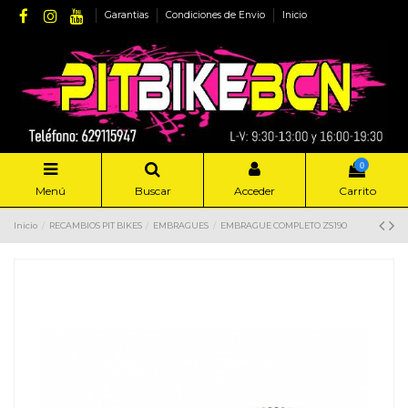
Garantias
Condiciones de Envio
Inicio
0
Menú
Buscar
Acceder
Carrito
Inicio
RECAMBIOS PIT BIKES
EMBRAGUES
EMBRAGUE COMPLETO ZS190