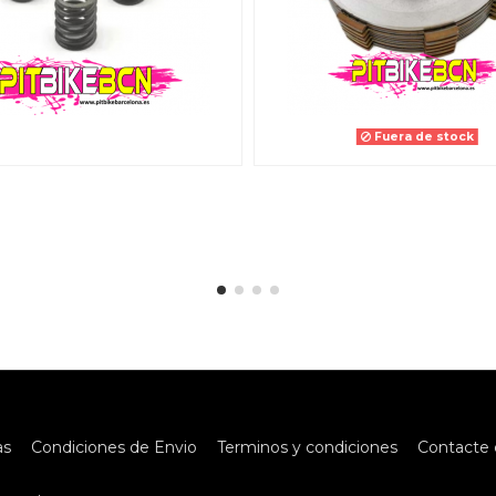
Fuera de stock
as
Condiciones de Envio
Terminos y condiciones
Contacte 