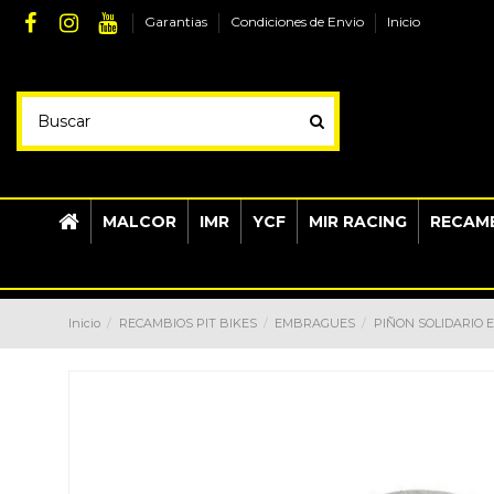
Garantias
Condiciones de Envio
Inicio
MALCOR
IMR
YCF
MIR RACING
RECAMB
Inicio
RECAMBIOS PIT BIKES
EMBRAGUES
PIÑON SOLIDARIO