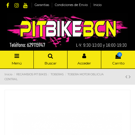
Garantias
Condiciones de Envio
Inicio
0
Menú
Buscar
Acceder
Carrito
Inicio
RECAMBIOS PIT BIKES
TOBERAS
TOBERA MOTOR OBLICUA
CENTRAL