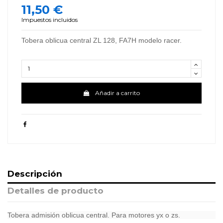
11,50 €
Impuestos incluidos
Tobera oblicua central ZL 128, FA7H modelo racer.
Añadir a carrito
Descripción
Detalles de producto
Tobera admisión oblicua central. Para motores yx o zs.