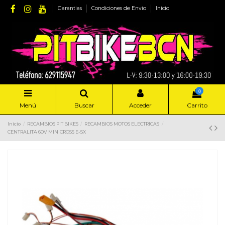
Garantias
Condiciones de Envio
Inicio
0
Menú
Buscar
Acceder
Carrito
Inicio
RECAMBIOS PIT BIKES
RECAMBIOS MOTOS ELECTRICAS
CENTRALITA 60V MINICROSS E-SX