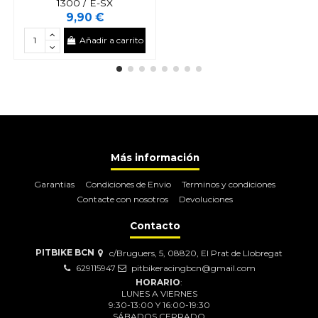
1300 / E-SX
9,90 €
Añadir a carrito
Más información
Garantias
Condiciones de Envio
Terminos y condiciones
Contacte con nosotros
Devoluciones
Contacto
PITBIKE BCN
c/Bruguers, 5, 08820, El Prat de Llobregat
629115947
pitbikeracingbcn@gmail.com
HORARIO
:
LUNES A VIERNES
9:30-13:00 Y 16:00-19:30
SÁBADOS CERRADO