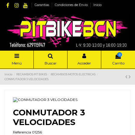
Garantias
Condiciones de Envio
Inicio
0
Menú
Buscar
Acceder
Carrito
Inicio
RECAMBIOS PIT BIKES
RECAMBIOS MOTOS ELECTRICAS
CONMUTADOR 3 VELOCIDADES
CONMUTADOR 3
VELOCIDADES
Referencia
01256