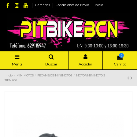
Garantias
Condiciones de Envio
Inicio
0
Menú
Buscar
Acceder
Carrito
Inicio
MINIMOTOS
RECAMBIOS MINIMOTOS
MOTOR MINIMOTO 2
TIEMPOS