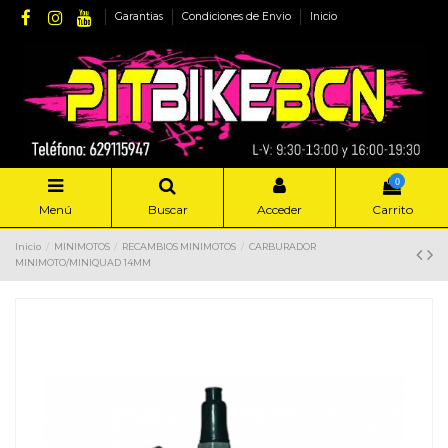
Garantias
Condiciones de Envio
Inicio
0
Menú
Buscar
Acceder
Carrito
Inicio
MINIMOTOS
RECAMBIOS MINIMOTOS
CARBURADOR
MINIMOTO/MINIQUAD 14MM