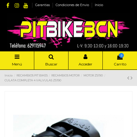
Garantias
Condiciones de Envio
Inicio
0
Menú
Buscar
Acceder
Carrito
Inicio
RECAMBIOS PIT BIKES
RECAMBIOS MOTOR
MOTOR ZS190
CULATA COMPLETA 4 VALVULAS ZS190