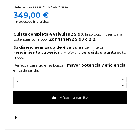
Referencia
0100056259-0004
349,00 €
Impuestos incluidos
Culata completa 4 válvulas ZS190
, la solución ideal para
potenciar tu motor
Zongshen ZS190 o 212
.
Su
diseño avanzado de 4 válvulas
permite un
rendimiento superior
y mejora la
velocidad punta
de tu
moto.
Perfecta para quienes buscan
mayor potencia y eficiencia
en cada salida.
Añadir a carrito