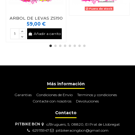
Fuera de stock
ARBOL DE LEVAS ZS190
59,00 €
Añadir a carrito
Más información
Garantias
Condiciones de Envio
Terminos y condiciones
Contacte con nosotros
Devoluciones
Contacto
PITBIKE BCN
c/Bruguers, 5, 08820, El Prat de Llobregat
629115947
pitbikeracingbcn@gmail.com