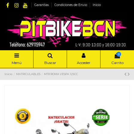
Garantias
Condiciones de Envio
Inicio
0
Menú
Buscar
Acceder
Carrito
Inicio
MATRICULABLES
MTR ROMA VESPA 125CC