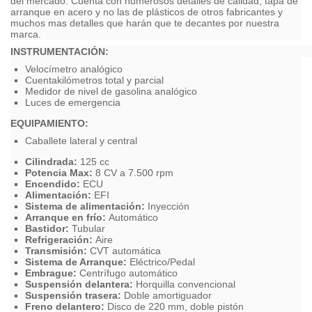
del mercado. Cuenta con numerosos detalles de calidad, tapa de
arranque en acero y no las de plásticos de otros fabricantes y
muchos mas detalles que harán que te decantes por nuestra
marca.
INSTRUMENTACIÓN:
Velocímetro analógico
Cuentakilómetros total y parcial
Medidor de nivel de gasolina analógico
Luces de emergencia
EQUIPAMIENTO:
Caballete lateral y central
Cilindrada:
125 cc
Potencia Max:
8 CV a 7.500 rpm
Encendido:
ECU
Alimentación:
EFI
Sistema de alimentación:
Inyección
Arranque en frío:
Automático
Bastidor:
Tubular
Refrigeración:
Aire
Transmisión:
CVT automática
Sistema de Arranque:
Eléctrico/Pedal
Embrague:
Centrífugo automático
Suspensión delantera:
Horquilla convencional
Suspensión trasera:
Doble amortiguador
Freno delantero:
Disco de 220 mm, doble pistón