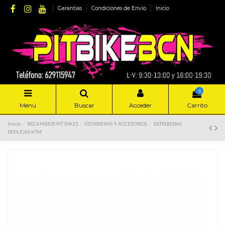
Garantias
Condiciones de Envio
Inicio
0
Menú
Buscar
Acceder
Carrito
Inicio
RECAMBIOS PIT BIKES
ESTRIBERAS Y ACCESORIOS
ESTRIBERAS
REPLICAS KTM