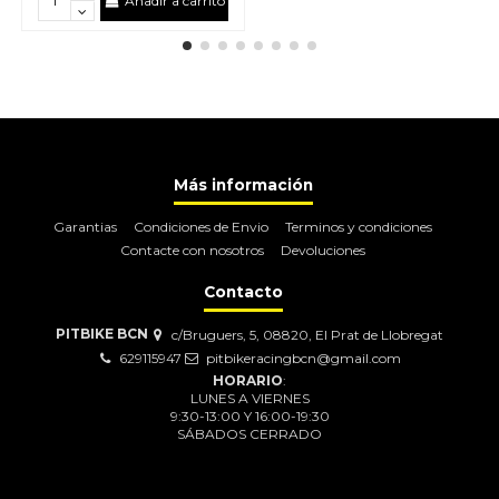
Añadir a carrito
Más información
Garantias
Condiciones de Envio
Terminos y condiciones
Contacte con nosotros
Devoluciones
Contacto
PITBIKE BCN
c/Bruguers, 5, 08820, El Prat de Llobregat
629115947
pitbikeracingbcn@gmail.com
HORARIO
:
LUNES A VIERNES
9:30-13:00 Y 16:00-19:30
SÁBADOS CERRADO