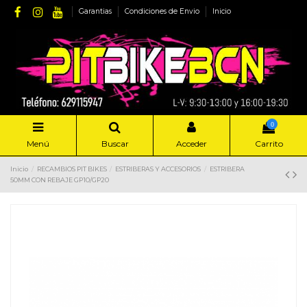
Garantias
Condiciones de Envio
Inicio
0
Menú
Buscar
Acceder
Carrito
Inicio
RECAMBIOS PIT BIKES
ESTRIBERAS Y ACCESORIOS
ESTRIBERA
50MM CON REBAJE GP10/GP20