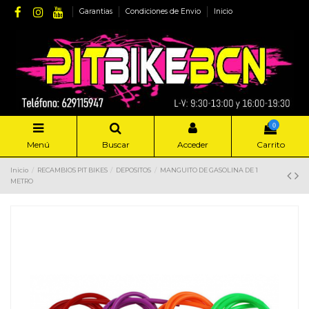
Garantias
Condiciones de Envio
Inicio
0
Menú
Buscar
Acceder
Carrito
Inicio
RECAMBIOS PIT BIKES
DEPOSITOS
MANGUITO DE GASOLINA DE 1
METRO