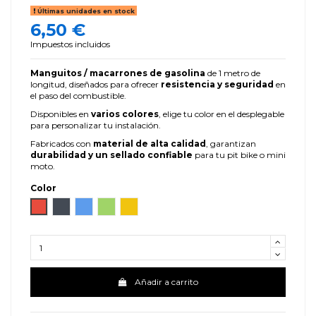
Últimas unidades en stock
6,50 €
Impuestos incluidos
Manguitos / macarrones de gasolina
de 1 metro de
longitud, diseñados para ofrecer
resistencia y seguridad
en
el paso del combustible.
Disponibles en
varios colores
, elige tu color en el desplegable
para personalizar tu instalación.
Fabricados con
material de alta calidad
, garantizan
durabilidad y un sellado confiable
para tu pit bike o mini
moto.
Color
Rojo
Negro
Azul
Verde
Amarillo
Añadir a carrito