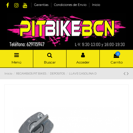
Garantias
Condiciones de Envio
Inicio
0
Menú
Buscar
Acceder
Carrito
Inicio
RECAMBIOS PIT BIKES
DEPOSITOS
LLAVE GASOLINA D