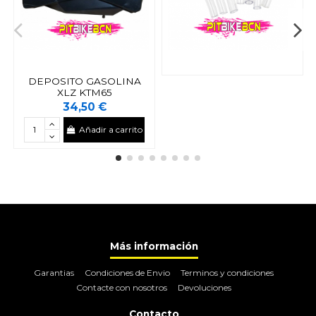
DEPOSITO GASOLINA
XLZ KTM65
34,50 €
Añadir a carrito
Más información
Garantias
Condiciones de Envio
Terminos y condiciones
Contacte con nosotros
Devoluciones
Contacto