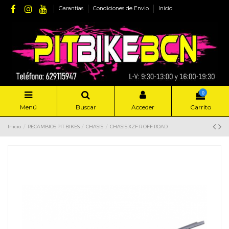
Garantias
Condiciones de Envio
Inicio
0
Menú
Buscar
Acceder
Carrito
Inicio
RECAMBIOS PIT BIKES
CHASIS
CHASIS XZF R OFF ROAD