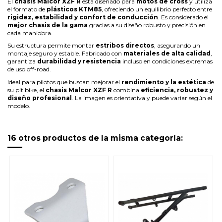
El
chasis Malcor XZF R
está diseñado para
motos de cross
y utiliza
el formato de
plásticos KTM85
, ofreciendo un equilibrio perfecto entre
rigidez, estabilidad y confort de conducción
. Es considerado el
mejor chasis de la gama
gracias a su diseño robusto y precisión en
cada maniobra.
Su estructura permite montar
estribos directos
, asegurando un
montaje seguro y estable. Fabricado con
materiales de alta calidad
,
garantiza
durabilidad y resistencia
incluso en condiciones extremas
de uso off-road.
Ideal para pilotos que buscan mejorar el
rendimiento y la estética
de
su pit bike, el
chasis Malcor XZF R
combina
eficiencia, robustez y
diseño profesional
. La imagen es orientativa y puede variar según el
modelo.
16 otros productos de la misma categoría: