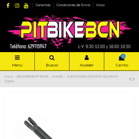
Garantias
Condiciones de Envio
Inicio
0
Menú
Buscar
Acceder
Carrito
Inicio
RECAMBIOS PIT BIKES
CHASIS
JUEGO COMPLETO PATA DE APOYO
CORTA