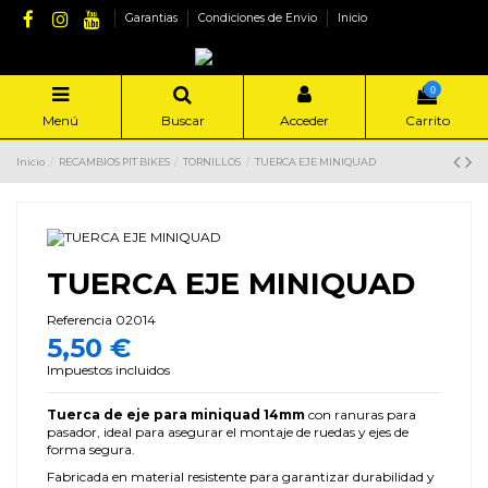
Garantias
Condiciones de Envio
Inicio
0
Menú
Buscar
Acceder
Carrito
Inicio
RECAMBIOS PIT BIKES
TORNILLOS
TUERCA EJE MINIQUAD
TUERCA EJE MINIQUAD
Referencia
02014
5,50 €
Impuestos incluidos
Tuerca de eje para miniquad 14mm
con ranuras para
pasador, ideal para asegurar el montaje de ruedas y ejes de
forma segura.
Fabricada en material resistente para garantizar durabilidad y