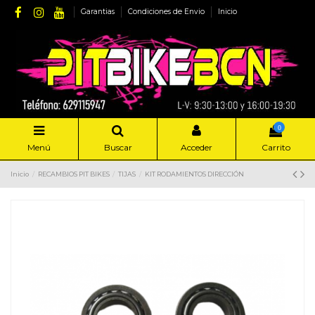
Garantias
Condiciones de Envio
Inicio
0
Menú
Buscar
Acceder
Carrito
Inicio
RECAMBIOS PIT BIKES
TIJAS
KIT RODAMIENTOS DIRECCIÓN