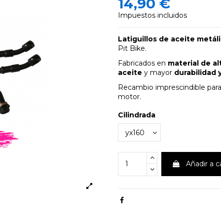
14,90 €
Impuestos incluidos
Latiguillos de aceite metál
Pit Bike.
Fabricados en
material de al
aceite
y mayor
durabilidad 
Recambio imprescindible par
motor.
Cilindrada
Añadir a c