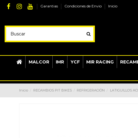
Garantias
Condiciones de Envio
Inicio
MALCOR
IMR
YCF
MIR RACING
RECAMB
Inicio
RECAMBIOS PIT BIKES
REFRIGERACIÓN
LATIGUILLOS AC