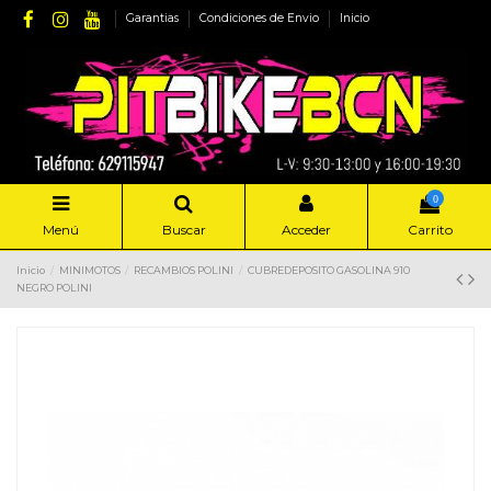
Garantias
Condiciones de Envio
Inicio
0
Menú
Buscar
Acceder
Carrito
Inicio
MINIMOTOS
RECAMBIOS POLINI
CUBREDEPOSITO GASOLINA 910
NEGRO POLINI