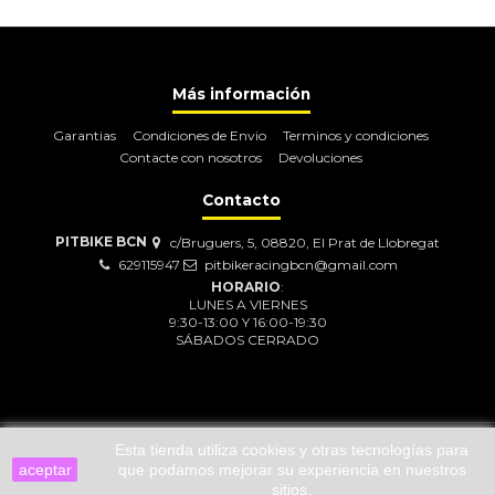
Más información
Garantias
Condiciones de Envio
Terminos y condiciones
Contacte con nosotros
Devoluciones
Contacto
PITBIKE BCN
c/Bruguers, 5, 08820, El Prat de Llobregat
629115947
pitbikeracingbcn@gmail.com
HORARIO
:
LUNES A VIERNES
9:30-13:00 Y 16:00-19:30
SÁBADOS CERRADO
Esta tienda utiliza cookies y otras tecnologías para
©
2018 Creada por PitbikeBCN;
Todos los derechos reservados.
aceptar
que podamos mejorar su experiencia en nuestros
sitios.