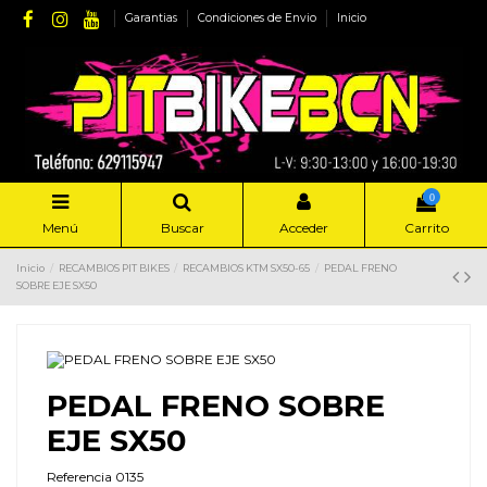
Garantias
Condiciones de Envio
Inicio
0
Menú
Buscar
Acceder
Carrito
Inicio
RECAMBIOS PIT BIKES
RECAMBIOS KTM SX50-65
PEDAL FRENO
SOBRE EJE SX50
PEDAL FRENO SOBRE
EJE SX50
Referencia
0135