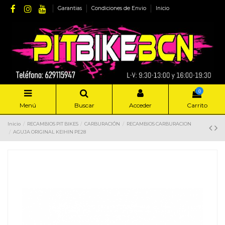
Garantias
Condiciones de Envio
Inicio
0
Menú
Buscar
Acceder
Carrito
Inicio
RECAMBIOS PIT BIKES
CARBURACIÓN
RECAMBIOS CARBURACION
AGUJA ORIGINAL KEIHIN PE28