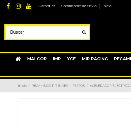
Garantias
Condiciones de Envio
Inicio
MALCOR
IMR
YCF
MIR RACING
RECAMB
Inicio
RECAMBIOS PIT BIKES
PUÑOS
ACELERADOR ELECTRICO 