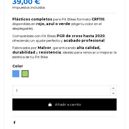
39,00 €
Impuestos incluidos
Plásticos completos
para Pit Bikes formato
CRF110
,
disponibles en
rojo, azul o verde
(elige tu color en el
desplegable).
Compatibles con Pit Bikes
PGR de cross hasta 2020
,
ofreciendo un ajuste perfecto y
acabado profesional
.
Fabricados por
Malcor
, garantizando
alta calidad,
durabilidad
y
resistencia
, ideales para renovar o mejorar la
estética de tu Pit Bike.
Color
Azul
Verde
Añadir a carrito