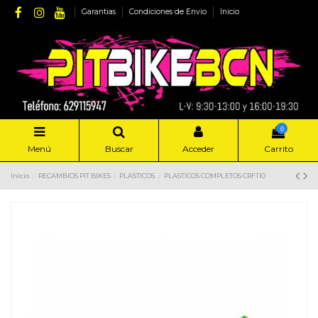
Garantias
Condiciones de Envio
Inicio
0
Menú
Buscar
Acceder
Carrito
Inicio
RECAMBIOS PIT BIKES
PLASTICOS
PLASTICOS COMPLETOS CRF110