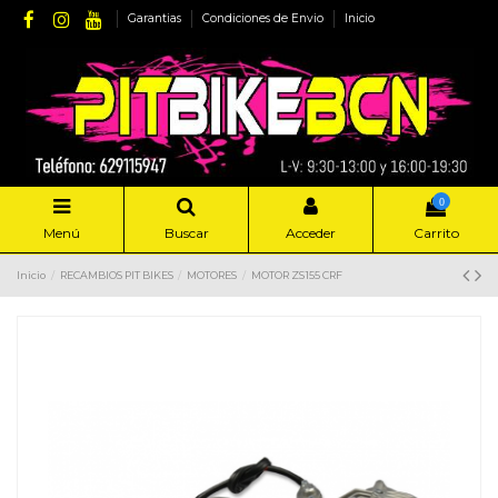
Garantias
Condiciones de Envio
Inicio
0
Menú
Buscar
Acceder
Carrito
Inicio
RECAMBIOS PIT BIKES
MOTORES
MOTOR ZS155 CRF