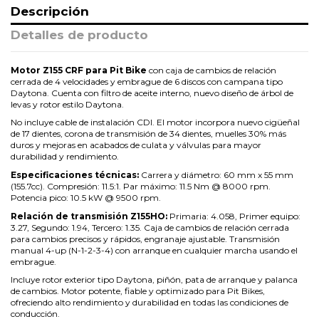
Descripción
Detalles de producto
Motor Z155 CRF para Pit Bike
con caja de cambios de relación
cerrada de 4 velocidades y embrague de 6 discos con campana tipo
Daytona. Cuenta con filtro de aceite interno, nuevo diseño de árbol de
levas y rotor estilo Daytona.
No incluye cable de instalación CDI. El motor incorpora nuevo cigüeñal
de 17 dientes, corona de transmisión de 34 dientes, muelles 30% más
duros y mejoras en acabados de culata y válvulas para mayor
durabilidad y rendimiento.
Especificaciones técnicas:
Carrera y diámetro: 60 mm x 55 mm
(155.7cc). Compresión: 11.5:1. Par máximo: 11.5 Nm @ 8000 rpm.
Potencia pico: 10.5 kW @ 9500 rpm.
Relación de transmisión Z155HO:
Primaria: 4.058, Primer equipo:
3.27, Segundo: 1.94, Tercero: 1.35. Caja de cambios de relación cerrada
para cambios precisos y rápidos, engranaje ajustable. Transmisión
manual 4-up (N-1-2-3-4) con arranque en cualquier marcha usando el
embrague.
Incluye rotor exterior tipo Daytona, piñón, pata de arranque y palanca
de cambios. Motor potente, fiable y optimizado para Pit Bikes,
ofreciendo alto rendimiento y durabilidad en todas las condiciones de
conducción.