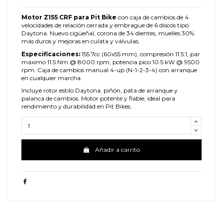
Motor Z155 CRF para Pit Bike
con caja de cambios de 4
velocidades de relación cerrada y embrague de 6 discos tipo
Daytona. Nuevo cigüeñal, corona de 34 dientes, muelles 30%
más duros y mejoras en culata y válvulas.
Especificaciones:
155.7cc (60x55 mm), compresión 11.5:1, par
máximo 11.5 Nm @ 8000 rpm, potencia pico 10.5 kW @ 9500
rpm. Caja de cambios manual 4-up (N-1-2-3-4) con arranque
en cualquier marcha.
Incluye rotor estilo Daytona, piñón, pata de arranque y
palanca de cambios. Motor potente y fiable, ideal para
rendimiento y durabilidad en Pit Bikes.
Añadir a carrito