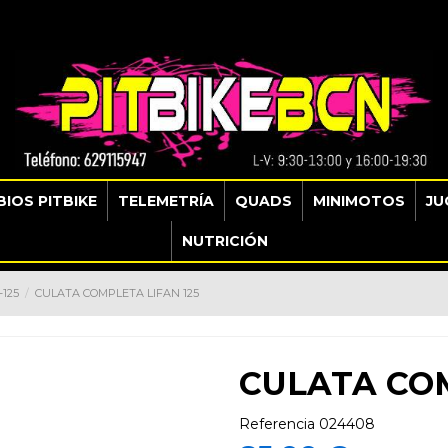
IOS PITBIKE
TELEMETRÍA
QUADS
MINIMOTOS
JU
NUTRICIÓN
125
CULATA COMPLETA LIFAN 125
CULATA COM
Referencia
024408