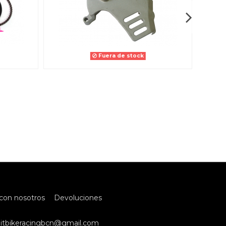
Fuera de stock
con nosotros
Devoluciones
itbikeracingbcn@gmail.com