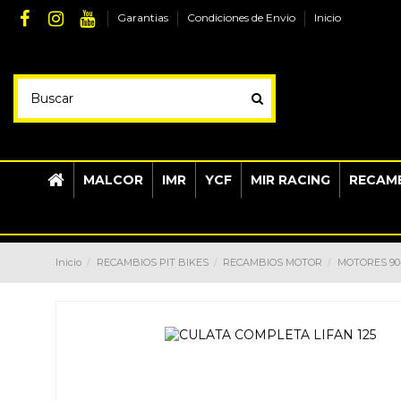
Garantias
Condiciones de Envio
Inicio
MALCOR
IMR
YCF
MIR RACING
RECAMB
Inicio
RECAMBIOS PIT BIKES
RECAMBIOS MOTOR
MOTORES 90-