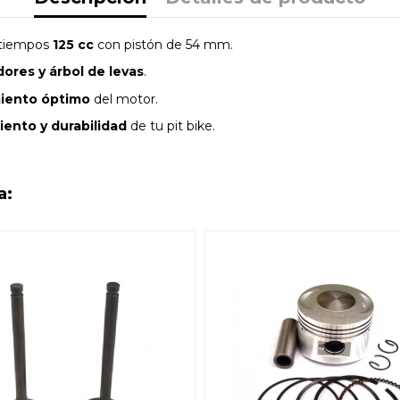
 tiempos
125 cc
con pistón de 54 mm.
dores y árbol de levas
.
iento óptimo
del motor.
iento y durabilidad
de tu pit bike.
a: