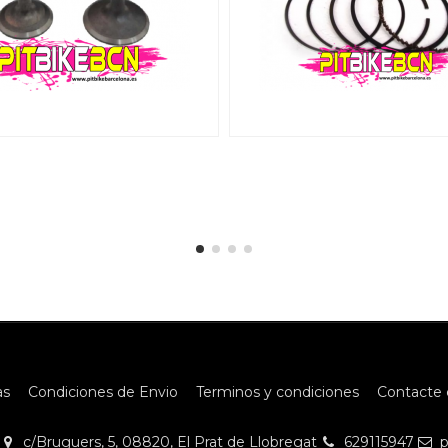
as
Condiciones de Envio
Terminos y condiciones
Contacte 
c/Bruguers, 5, 08820, El Prat de Llobregat
629115947
p