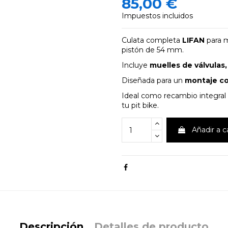
85,00 €
Impuestos incluidos
Culata completa
LIFAN
para m
pistón de 54 mm.
Incluye
muelles de válvulas,
Diseñada para un
montaje c
Ideal como recambio integral
tu pit bike.
Añadir a c
Descripción
Detalles de producto