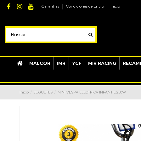
Garantias
Condiciones de Envio
Inicio
MALCOR
IMR
YCF
MIR RACING
RECAMB
Inicio
JUGUETES
MINI VESPA ELECTRICA INFANTIL 250W