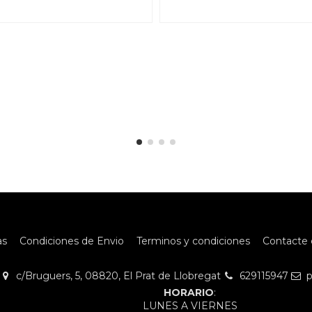
as
Condiciones de Envio
Terminos y condiciones
Contacte 
c/Bruguers, 5, 08820, El Prat de Llobregat
629115947
p
HORARIO
:
LUNES A VIERNES