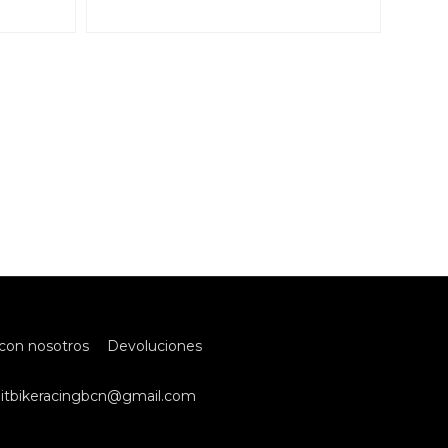
con nosotros
Devoluciones
itbikeracingbcn@gmail.com