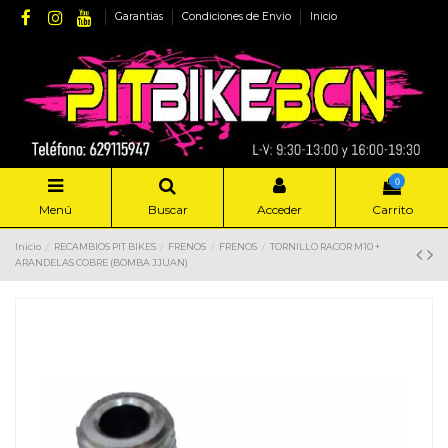
Garantias
Condiciones de Envio
Inicio
0
Menú
Buscar
Acceder
Carrito
Inicio
RECAMBIOS PIT BIKES
FRENOS
FRENOS
TORNILLO RACOR M10 +
ARANDELAS COBRE (BOMBA JJUAN)