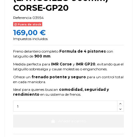
CORSE-GP20
Referencia
03954
Fuera de stock
169,00 €
Impuestos incluidos
Freno delantero completo
Formula de 4 pistones
con
latiguillo de
900 mm
.
Medida perfecta para
IMR Corse
y
IMR GP20
, evitando que el
latiguillo sobresalga y cause molestias o enganchones.
Ofrece un
frenado potente y seguro
para un control total
en cada maniobra.
Ideal para quienes buscan
comodidad, seguridad y
rendimiento
en su sistema de frenos.
Añadir a carrito