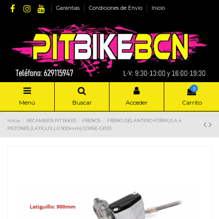
Garantias
Condiciones de Envio
Inicio
0
Menú
Buscar
Acceder
Carrito
Inicio
RECAMBIOS PIT BIKES
FRENOS
FRENO DELANTERO FORMULA 4
PISTONES (LATIGUILLO 900mm) CORSE-GP20