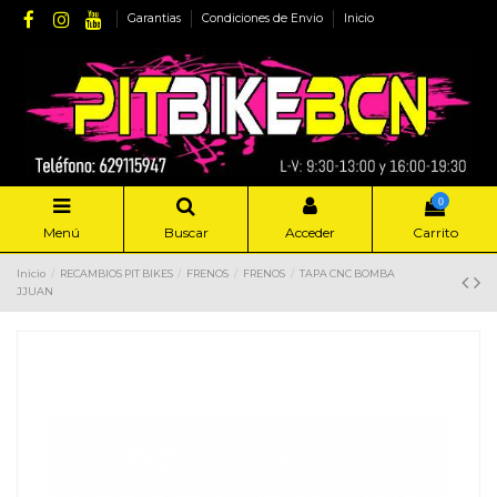
Garantias
Condiciones de Envio
Inicio
0
Menú
Buscar
Acceder
Carrito
Inicio
RECAMBIOS PIT BIKES
FRENOS
FRENOS
TAPA CNC BOMBA
JJUAN