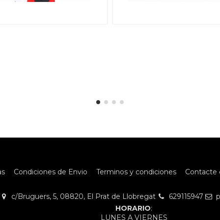
as
Condiciones de Envio
Terminos y condiciones
Contacte 
c/Bruguers, 5, 08820, El Prat de Llobregat
629115947
p
HORARIO
:
LUNES A VIERNES