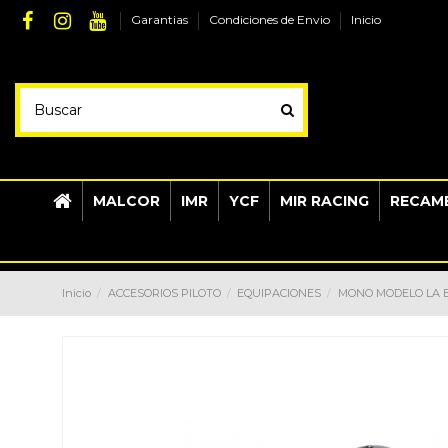
Garantias
Condiciones de Envio
Inicio
MALCOR
IMR
YCF
MIR RACING
RECAMB
Inicio
ACCESORIOS PILOTO
EQUIPACIONES
MONO MODELO LA 