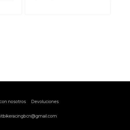
con nosotros
Devoluciones
itbikeracingbcn@gmail.com