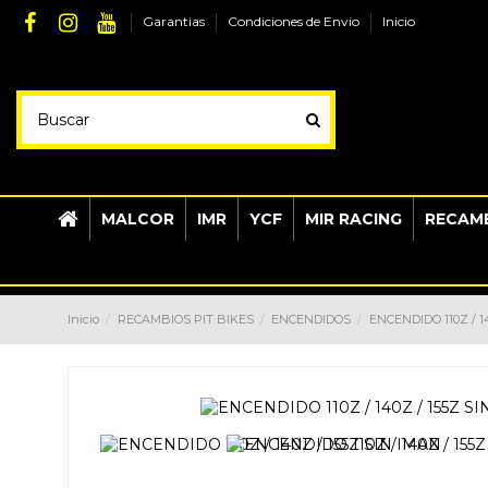
Garantias
Condiciones de Envio
Inicio
MALCOR
IMR
YCF
MIR RACING
RECAMB
Inicio
RECAMBIOS PIT BIKES
ENCENDIDOS
ENCENDIDO 110Z / 1