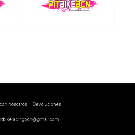
con nosotros
Devoluciones
itbikeracingbcn@gmail.com