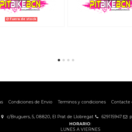
Fuera de stock
as
Condiciones de Envio
Terminos y condiciones
Contacte 
c/Bruguers, 5, 08820, El Prat de Llobregat
629115947
p
HORARIO
:
LUNES A VIERNES