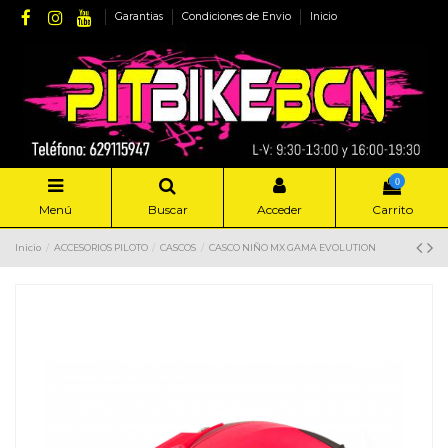
Garantias
Condiciones de Envio
Inicio
0
Menú
Buscar
Acceder
Carrito
Inicio
ACCESORIOS PILOTO
CASCOS
CASCO NIÑO MX GAMA EVOLUTION