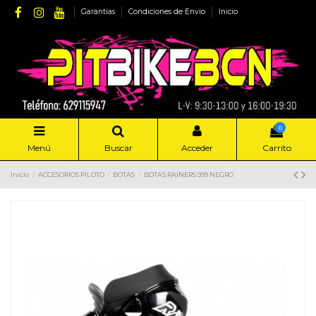
Garantias
Condiciones de Envio
Inicio
0
Menú
Buscar
Acceder
Carrito
Inicio
ACCESORIOS PILOTO
BOTAS
BOTAS RAINERS 999 NEGRO