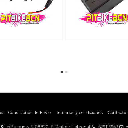
as
Condiciones de Envio
Terminos y condiciones
Contacte 
c/Bruguers, 5, 08820, El Prat de Llobregat
629115947
p