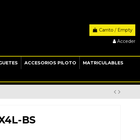
Carrito
/
Empty
Acceder
GUETES
ACCESORIOS PILOTO
MATRICULABLES
X4L-BS