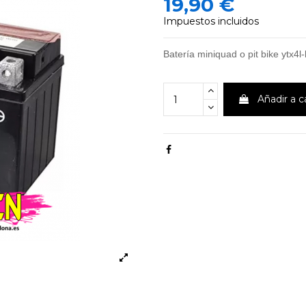
19,90 €
Impuestos incluidos
Batería miniquad o pit bike ytx4l
Añadir a c