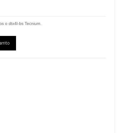
-bs o dtx4l-bs Tecnium.
arrito