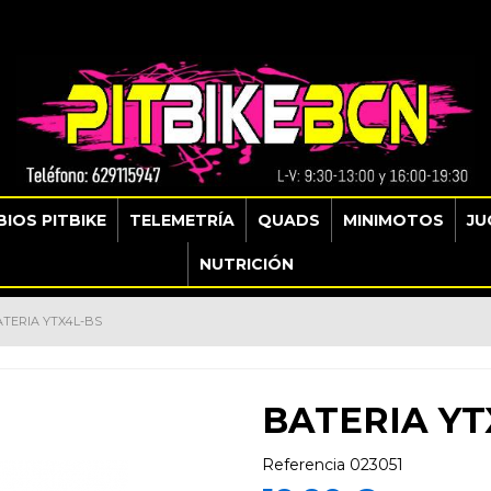
IOS PITBIKE
TELEMETRÍA
QUADS
MINIMOTOS
JU
NUTRICIÓN
TERIA YTX4L-BS
BATERIA YT
Referencia
023051