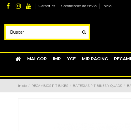
Garantias
Condiciones de Envio
Inicio
MALCOR
IMR
YCF
MIR RACING
RECAMB
Inicio
RECAMBIOS PIT BIKES
BATERIAS PIT BIKES Y QUADS
BA