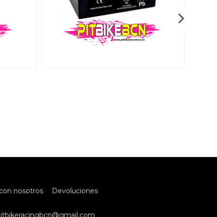
con nosotros
Devoluciones
itbikeracingbcn@gmail.com