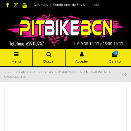
Garantias
Condiciones de Envio
Inicio
0
Menú
Buscar
Acceder
Carrito
Inicio
RECAMBIOS PIT BIKES
ASIENTOS PIT BIKES
ASIENTO RACING ALTA
CALIDAD CRF50