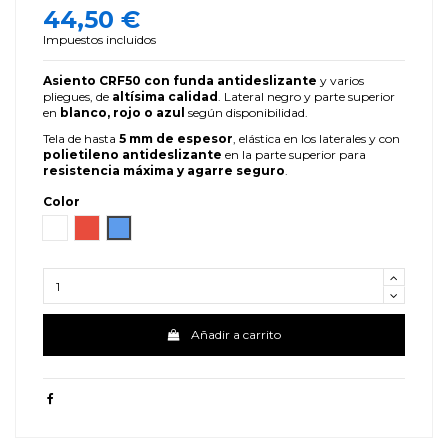
44,50 €
Impuestos incluidos
Asiento CRF50 con funda antideslizante
y varios
pliegues, de
altísima calidad
. Lateral negro y parte superior
en
blanco, rojo o azul
según disponibilidad.
Tela de hasta
5 mm de espesor
, elástica en los laterales y con
polietileno antideslizante
en la parte superior para
resistencia máxima y agarre seguro
.
Color
Blanco
Rojo
Azul
Añadir a carrito