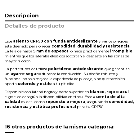
Descripción
Detalles de producto
Este
asiento CRF50 con funda antideslizante
y varios pliegues
está diseñado para ofrecer
comodidad, durabilidad y resistencia
.
La tela de hasta
5 mm de espesor
lo hace prácticamente
irrompible
,
mientras que los laterales elásticos soportan el desgaste en las zonas de
mayor fricción.
La parte superior utiliza
polietileno antideslizante
que garantiza
un
agarre seguro
durante la conducción. Su diseño robusto y
funcional no solo mejora la experiencia de pilotaje, sino que también
aporta
colorido y estilo
a tu pit bike.
Disponible con lateral negro y parte superior en
blanco, rojo o azul
,
elige el color según la disponibilidad en stock. Este
asiento de alta
calidad
es ideal como
repuesto o mejora
, asegurando
comodidad,
resistencia y estética profesional
para tu CRF50.
16 otros productos de la misma categoría: