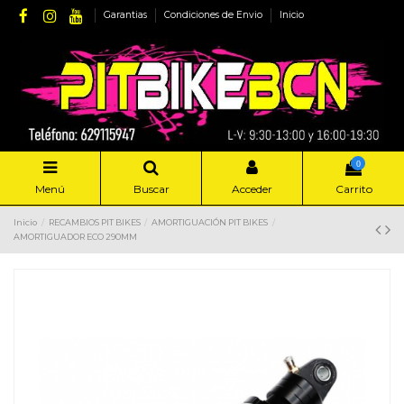
Garantias
Condiciones de Envio
Inicio
0
Menú
Buscar
Acceder
Carrito
Inicio
RECAMBIOS PIT BIKES
AMORTIGUACIÓN PIT BIKES
AMORTIGUADOR ECO 290MM