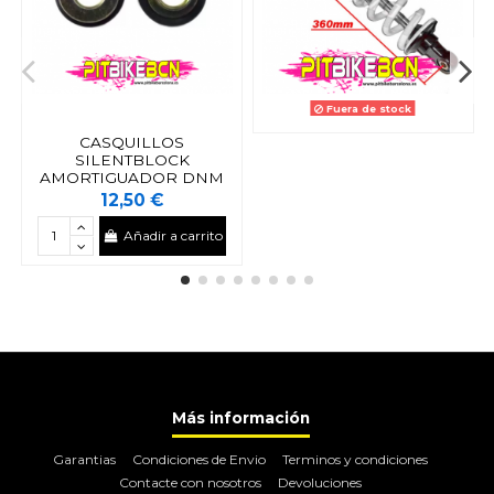
Fuera de stock
CASQUILLOS
SILENTBLOCK
AMORTIGUADOR DNM
12,50 €
Añadir a carrito
Más información
Garantias
Condiciones de Envio
Terminos y condiciones
Contacte con nosotros
Devoluciones